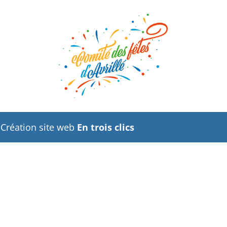
- Création site web
En trois clics