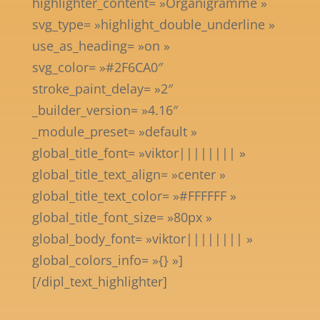
highlighter_content= »Organigramme »
svg_type= »highlight_double_underline »
use_as_heading= »on »
svg_color= »#2F6CA0″
stroke_paint_delay= »2″
_builder_version= »4.16″
_module_preset= »default »
global_title_font= »viktor|||||||| »
global_title_text_align= »center »
global_title_text_color= »#FFFFFF »
global_title_font_size= »80px »
global_body_font= »viktor|||||||| »
global_colors_info= »{} »]
[/dipl_text_highlighter]