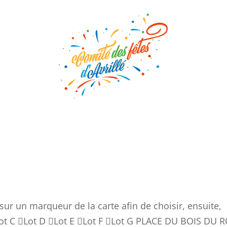
ur un marqueur de la carte afin de choisir, ensuite,
ot C Lot D Lot E Lot F Lot G PLACE DU BOIS DU 